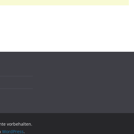
chte vorbehalten.
on
WordPress
.