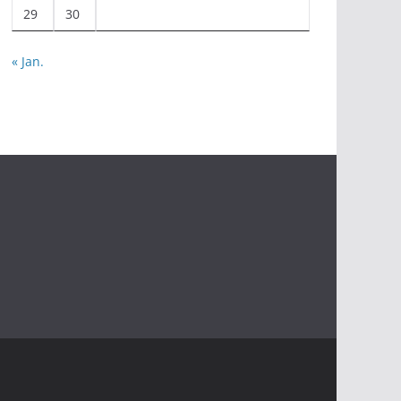
29
30
« Jan.