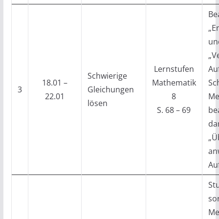
Be
„E
un
„V
Lernstufen
Au
Schwierige
18.01 –
Mathematik
Sc
3
Gleichungen
22.01
8
Me
lösen
S. 68 – 69
be
da
„Ü
an
Au
St
sor
Me