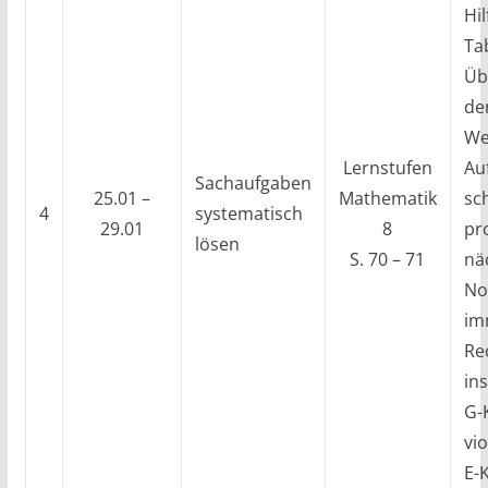
Hil
Tab
Üb
de
We
Lernstufen
Au
Sachaufgaben
25.01 –
Mathematik
sch
4
systematisch
29.01
8
pr
lösen
S. 70 – 71
nä
No
im
Re
ins
G-
vio
E-