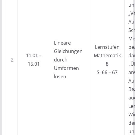
un
„V
Au
Sc
Me
Lineare
Lernstufen
be
Gleichungen
11.01 –
Mathematik
da
2
durch
15.01
8
„Ü
Umformen
S. 66 – 67
an
lösen
Au
Be
au
Le
Wi
de
un