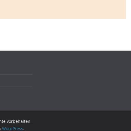
chte vorbehalten.
on
WordPress
.