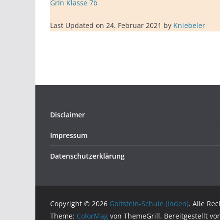
GrIn Klasse 7b
Last Updated on 24. Februar 2021 by
Kniebeler
Disclaimer
Impressum
Datenschutzerklärung
Copyright © 2026
Goltstein-Schule (Inden)
. Alle Re
Theme:
ColorMag
von ThemeGrill. Bereitgestellt v