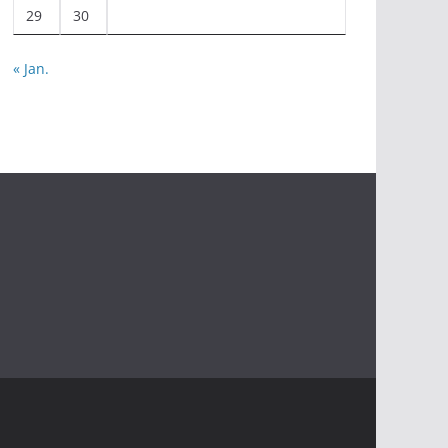
29
30
« Jan.