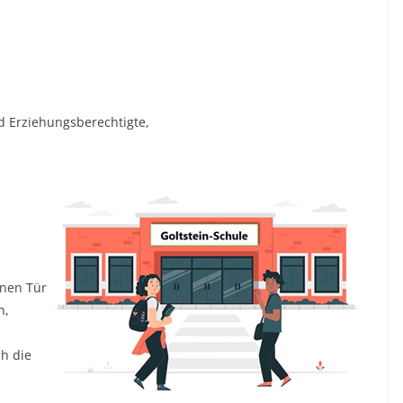
d Erziehungsberechtigte,
enen Tür
n,
h die