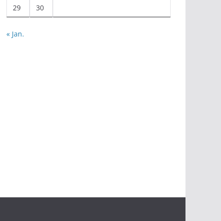
29
30
« Jan.