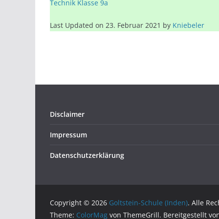
Technik Klasse 9a
Last Updated on 23. Februar 2021 by
Kniebeler
Disclaimer
Impressum
Datenschutzerklärung
Copyright © 2026
Goltstein-Schule (Inden)
. Alle Re
Theme:
ColorMag
von ThemeGrill. Bereitgestellt v