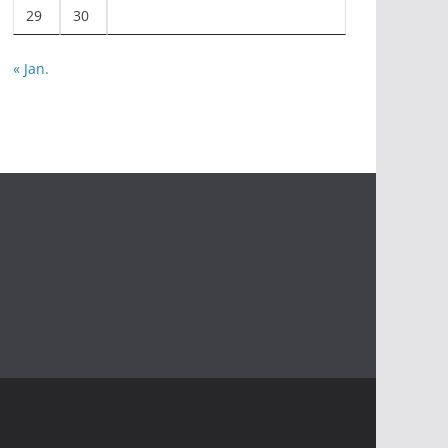
29
30
« Jan.