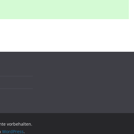
chte vorbehalten.
on
WordPress
.