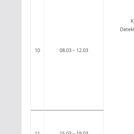
K
Detek
10
08.03 – 12.03
11
15.03 – 19.03