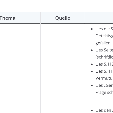
Thema
Quelle
Lies die 
Detektivg
gefallen.
Lies Seit
(schriftli
Lies S.11
Lies S. 1
Vermutun
Lies „Ge
Frage sch
Lies den 