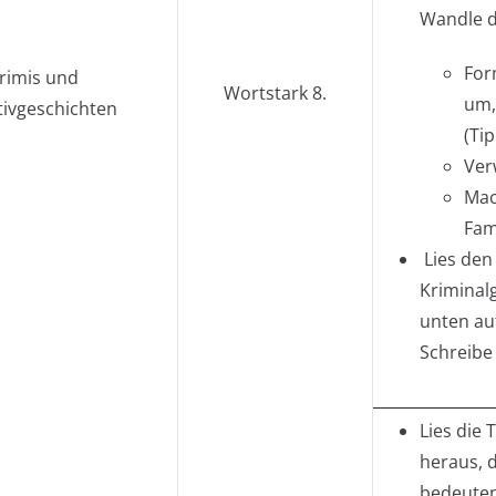
Wandle d
For
rimis und
Wortstark 8.
um,
tivgeschichten
(Ti
Ver
Mac
Fam
Lies den 
Kriminal
unten auf
Schreibe
Lies die 
heraus, d
bedeuten