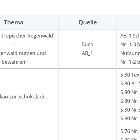
Thema
Quelle
e tropischer Regenwald
AB_1 Sc
–
Buch
Nr. 1-3 
enwald nutzen und
AB_1
Nutzun
bewahren
Nr. 1-2 
S.80 Tex
S.80-81 
S.80 Nr. 
kao zur Schokolade
S.80 Nr. 
S.80 Nr.3
S.80 Nr. 
S.76 Nr.
S.76 Nr.