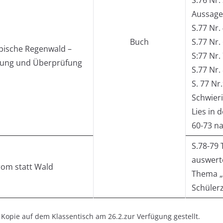
Aussage
S.77 Nr.
Buch
S.77 Nr. 
pische Regenwald –
S:77 Nr. 
ung und Überprüfung
S.77 Nr.
S. 77 Nr.
Schwieri
Lies in 
60-73 na
S.78-79 
auswerte
rom statt Wald
Thema „
Schülerz
s Kopie auf dem Klassentisch am 26.2.zur Verfügung gestellt.