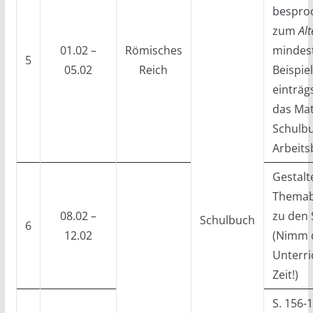
bespro
zum
Al
01.02 –
Römisches
mindest
5
05.02
Reich
Beispie
einträg
das Mat
Schulb
Arbeits
Gestalt
Themabl
08.02 –
zu den 
Schulbuch
6
12.02
(Nimm d
Unterr
Zeit!)
S. 156-