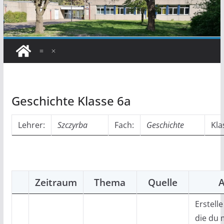
Geschichte Klasse 6a
Lehrer:
Szczyrba
Fach:
Geschichte
Kla
Zeitraum
Thema
Quelle
A
Erstell
die du 