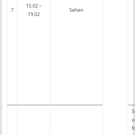
15.02 –
7
Sehen
19.02
S
u
f