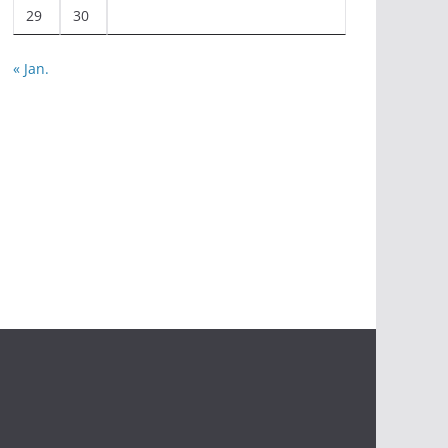
29
30
« Jan.