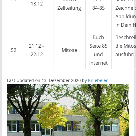
18.12
Zellteilung
84-85
Zeichne 
Abbildu
in Dein H
Buch
Beschrei
21.12 –
Seite 85
die Mito
52
Mitose
22.12
und
ausführl
Internet
Last Updated on 13. Dezember 2020 by
Kniebeler