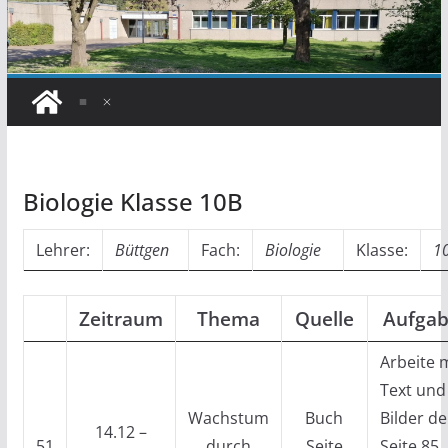
Biologie Klasse 10B
Lehrer:
Büttgen
Fach:
Biologie
Klasse:
1
Zeitraum
Thema
Quelle
Aufga
Arbeite 
Text und
Wachstum
Buch
Bilder de
14.12 –
51
durch
Seite
Seite 85.