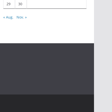
29
30
« Aug.
Nov. »