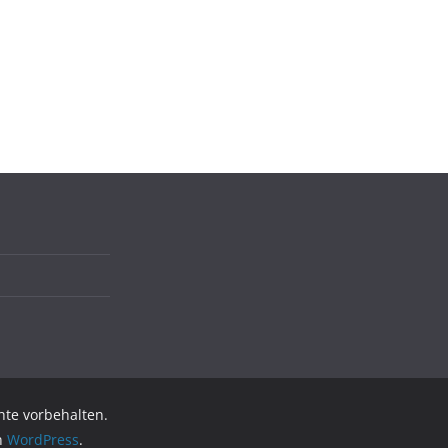
chte vorbehalten.
on
WordPress
.