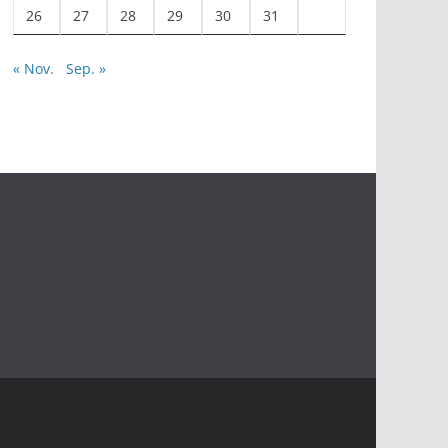
26
27
28
29
30
31
« Nov.
Sep. »