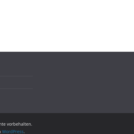
chte vorbehalten.
on
WordPress
.